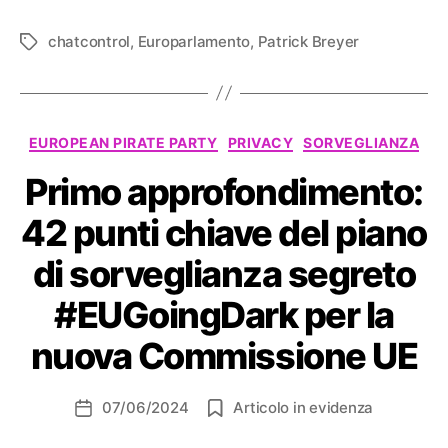
chatcontrol
,
Europarlamento
,
Patrick Breyer
Tag
Categorie
EUROPEAN PIRATE PARTY
PRIVACY
SORVEGLIANZA
Primo approfondimento:
42 punti chiave del piano
di sorveglianza segreto
#EUGoingDark per la
nuova Commissione UE
07/06/2024
Articolo in evidenza
Data
dell'articolo