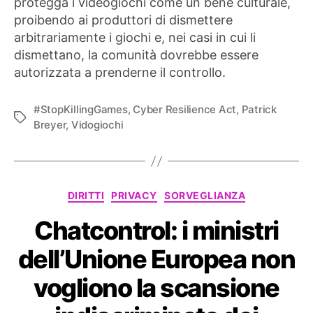
protegga i videogiochi come un bene culturale,
proibendo ai produttori di dismettere
arbitrariamente i giochi e, nei casi in cui li
dismettano, la comunità dovrebbe essere
autorizzata a prenderne il controllo.
#StopKillingGames
,
Cyber Resilience Act
,
Patrick
Tag
Breyer
,
Vidogiochi
Categorie
DIRITTI
PRIVACY
SORVEGLIANZA
Chatcontrol: i ministri
dell’Unione Europea non
vogliono la scansione