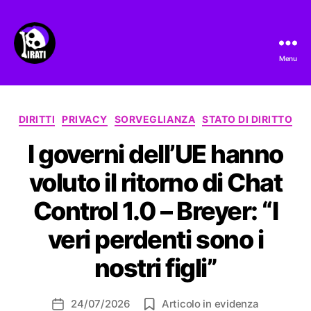
Menu
Pirati.io
Categorie
DIRITTI
PRIVACY
SORVEGLIANZA
STATO DI DIRITTO
I governi dell’UE hanno
voluto il ritorno di Chat
Control 1.0 – Breyer: “I
veri perdenti sono i
nostri figli”
24/07/2026
Articolo in evidenza
Data