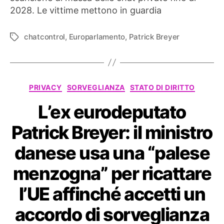
Chat
2028. Le vittime mettono in guardia
Control
1.0
chatcontrol
,
Europarlamento
,
Patrick Breyer
Tag
–
Breyer:
“I
nostri
figli
Categorie
PRIVACY
SORVEGLIANZA
STATO DI DIRITTO
ne
risentiranno”
L’ex eurodeputato
Patrick Breyer: il ministro
danese usa una “palese
menzogna” per ricattare
l’UE affinché accetti un
accordo di sorveglianza