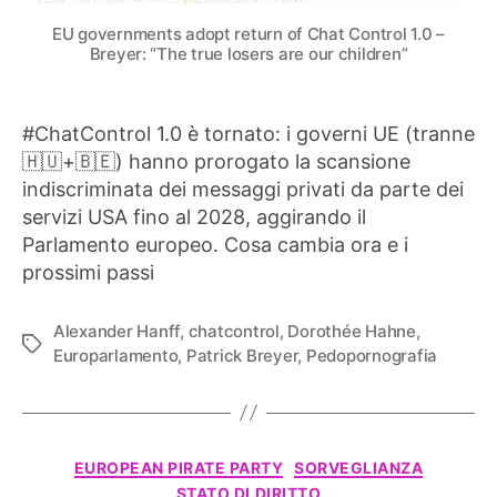
EU governments adopt return of Chat Control 1.0 –
Breyer: “The true losers are our children”
#ChatControl 1.0 è tornato: i governi UE (tranne
🇭🇺+🇧🇪) hanno prorogato la scansione
indiscriminata dei messaggi privati da parte dei
servizi USA fino al 2028, aggirando il
Parlamento europeo. Cosa cambia ora e i
prossimi passi
Alexander Hanff
,
chatcontrol
,
Dorothée Hahne
,
Tag
Europarlamento
,
Patrick Breyer
,
Pedopornografia
Categorie
EUROPEAN PIRATE PARTY
SORVEGLIANZA
STATO DI DIRITTO