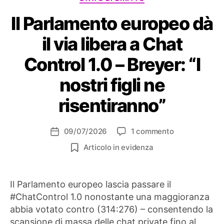
Il Parlamento europeo dà
il via libera a Chat
Control 1.0 – Breyer: “I
nostri figli ne
risentiranno”
su
09/07/2026
1 commento
Data
Il
dell'articolo
Articolo in evidenza
Parlamento
europeo
dà
Il Parlamento europeo lascia passare il
il
#ChatControl 1.0 nonostante una maggioranza
via
libera
abbia votato contro (314:276) – consentendo la
a
scansione di massa delle chat private fino al