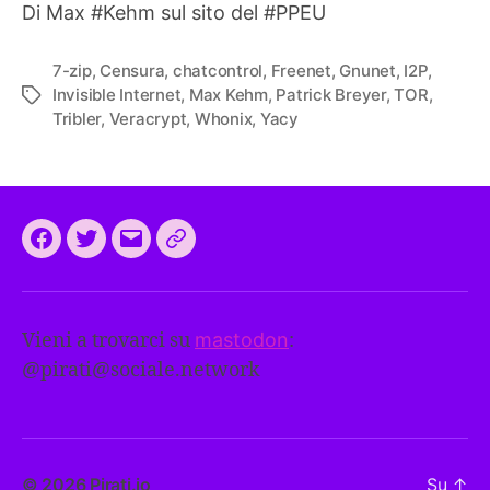
Di Max #Kehm sul sito del #PPEU
7-zip
,
Censura
,
chatcontrol
,
Freenet
,
Gnunet
,
I2P
,
Invisible Internet
,
Max Kehm
,
Patrick Breyer
,
TOR
,
Tag
Tribler
,
Veracrypt
,
Whonix
,
Yacy
Facebook
Twitter
Email
CEEP
2024:
il
Vieni a trovarci su
mastodon
:
programma
@
pirati@sociale.network
comune
europeo
dei
Pirati
© 2026
Pirati.io
Su
↑