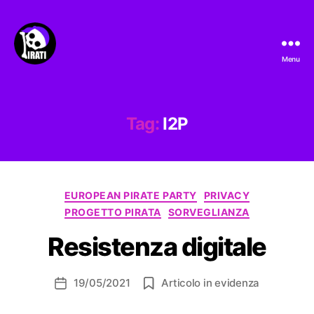
Menu
Pirati.io
Tag:
I2P
Categorie
EUROPEAN PIRATE PARTY
PRIVACY
PROGETTO PIRATA
SORVEGLIANZA
Resistenza digitale
19/05/2021
Articolo in evidenza
Data
dell'articolo