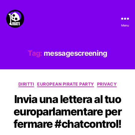
Menu
Pirati.io
Tag:
messagescreening
Categorie
DIRITTI
EUROPEAN PIRATE PARTY
PRIVACY
Invia una lettera al tuo
europarlamentare per
fermare #chatcontrol!