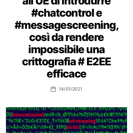
all’UE di introdurre
#chatcontrol e
#messagescreening,
così da rendere
impossibile una
crittografia # E2EE
efficace
14/01/2021
Data
dell'articolo