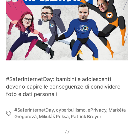
#SaferInternetDay: bambini e adolescenti
devono capire le conseguenze di condividere
foto e dati personali
#SaferInternetDay
,
cyberbullismo
,
ePrivacy
,
Markéta
Tag
Gregorová
,
Mikuláš Peksa
,
Patrick Breyer