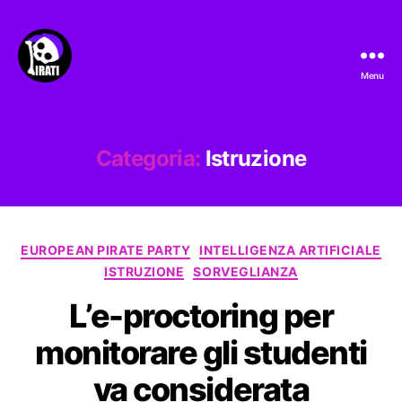
Menu
Pirati.io
Categoria:
Istruzione
Categorie
EUROPEAN PIRATE PARTY
INTELLIGENZA ARTIFICIALE
ISTRUZIONE
SORVEGLIANZA
L’e-proctoring per
monitorare gli studenti
va considerata