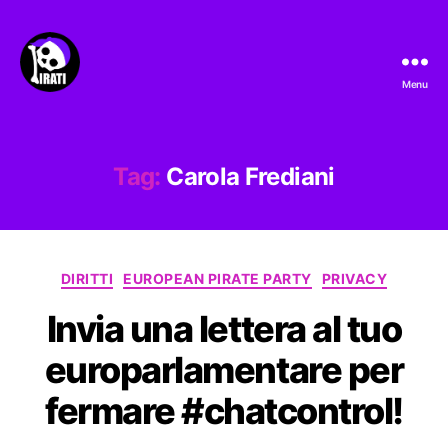
Menu
Pirati.io
Tag:
Carola Frediani
Categorie
DIRITTI
EUROPEAN PIRATE PARTY
PRIVACY
Invia una lettera al tuo
europarlamentare per
fermare #chatcontrol!