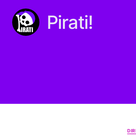
Pirati!
Pirati.io
DI