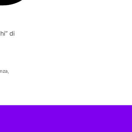
hi” di
enza
,