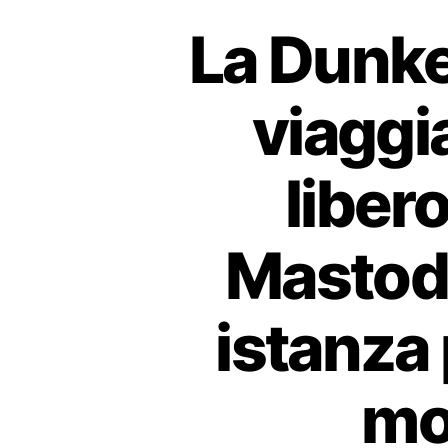
La Dunke
viaggia
libero
Mastodo
istanza 
mo