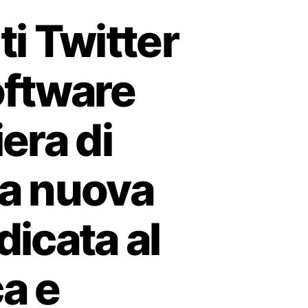
i Twitter
software
iera di
la nuova
dicata al
a e