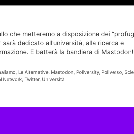
tello che metteremo a disposizione dei “profug
 sarà dedicato all’università, alla ricerca e
formazione. E batterà la bandiera di Mastodon!
nalismo
,
Le Alternative
,
Mastodon
,
Poliversity
,
Poliverso
,
Sci
al Network
,
Twitter
,
Università