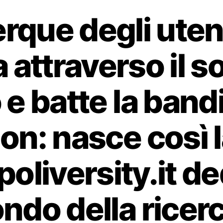
rque degli utent
 attraverso il 
 e batte la band
n: nasce così 
poliversity.it de
ndo della ricerc