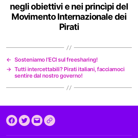
negli obiettivi e nei princìpi del
Movimento Internazionale dei
Pirati
←
Sosteniamo l’ECI sul freesharing!
→
Tutti intercettabili? Pirati italiani, facciamoci
sentire dal nostro governo!
Facebook
Twitter
Email
CEEP
2024: