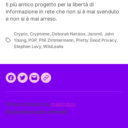
Il più antico progetto per la libertà di
informazione in rete che non si è mai svenduto
e non si è mai arreso.
Crypto
,
Cryptome
,
Deborah Natsios
,
Jaromil
,
John
Young
,
PGP
,
Phil Zimmermann
,
Pretty Good Privacy
,
Tag
Stephen Levy
,
WikiLeaks
Facebook
Twitter
Email
CEEP
2024:
il
Vieni a trovarci su
mastodon
:
programma
@
pirati@sociale.network
comune
europeo
dei