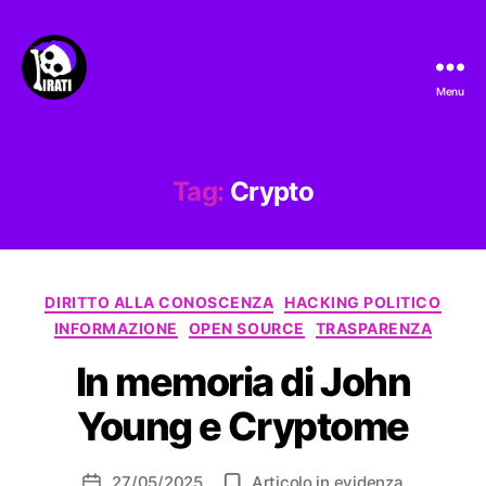
Menu
Pirati.io
Tag:
Crypto
Categorie
DIRITTO ALLA CONOSCENZA
HACKING POLITICO
INFORMAZIONE
OPEN SOURCE
TRASPARENZA
In memoria di John
Young e Cryptome
27/05/2025
Articolo in evidenza
Data