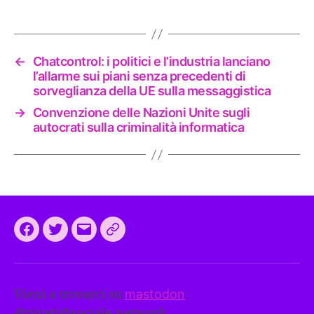
←
Chatcontrol: i politici e l’industria lanciano
l’allarme sui piani senza precedenti di
sorveglianza della UE sulla messaggistica
→
Convenzione delle Nazioni Unite sugli
autocrati sulla criminalità informatica
Facebook
Twitter
Email
CEEP
2024:
il
Vieni a trovarci su
mastodon
:
programma
@
pirati@sociale.network
comune