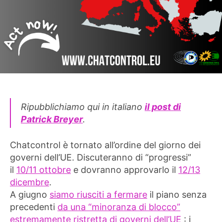
Ripubblichiamo qui in italiano
il post di
Patrick Breyer
.
Chatcontrol è tornato all’ordine del giorno dei
governi dell’UE. Discuteranno di “progressi”
il
10/11 ottobre
e dovranno approvarlo il
12/13
dicembre
.
A giugno
siamo riusciti a fermare
il piano senza
precedenti
da una “minoranza di blocco”
estremamente ristretta di governi dell’UE
: i