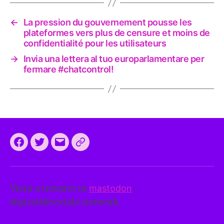
←
La pression du gouvernement pousse les
plateformes vers plus de censure et moins de
confidentialité pour les utilisateurs
→
Invia una lettera al tuo europarlamentare per
fermare #chatcontrol!
Facebook
Twitter
Email
CEEP
2024:
il
Vieni a trovarci su
mastodon
:
programma
@
pirati@sociale.network
comune
europeo