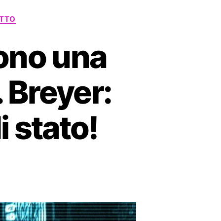
ITTO
iono una
 Breyer:
i stato!