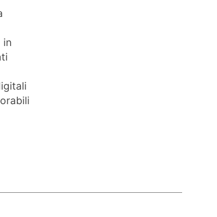
a
 in
ti
gitali
rabili