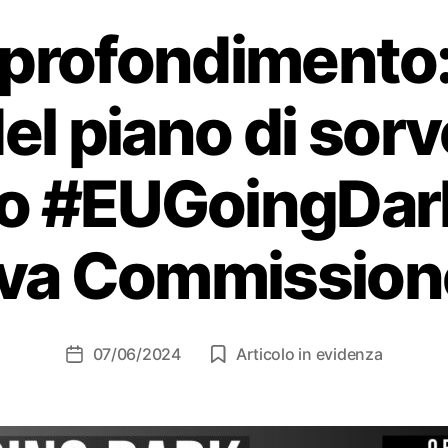
profondimento:
el piano di sor
o #EUGoingDark
va Commission
07/06/2024
Articolo in evidenza
Data
dell'articolo