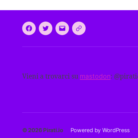
Facebook
Twitter
Email
CEEP
2024:
il
programma
comune
europeo
Vieni a trovarci su
mastodon
: @
pirat
dei
Pirati
© 2026
Pirati.io
Powered by WordPress