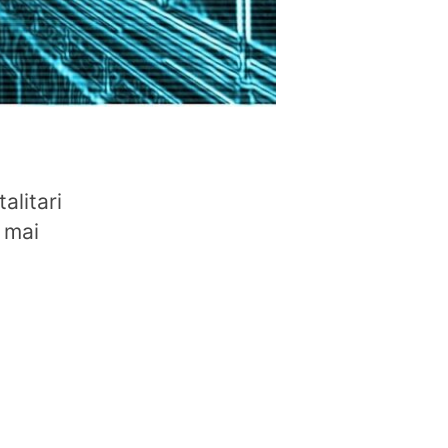
alitari
 mai