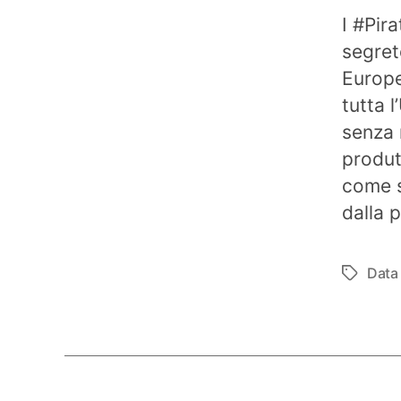
I #Pir
segre
Europe
tutta 
senza 
produtt
come s
dalla p
Data
Tag