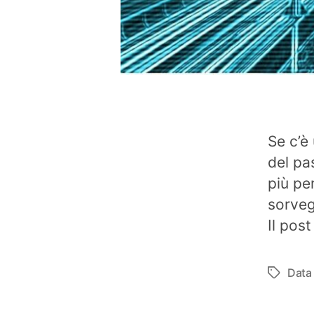
Se c’è
del pa
più pe
sorveg
Il post
Data
Tag