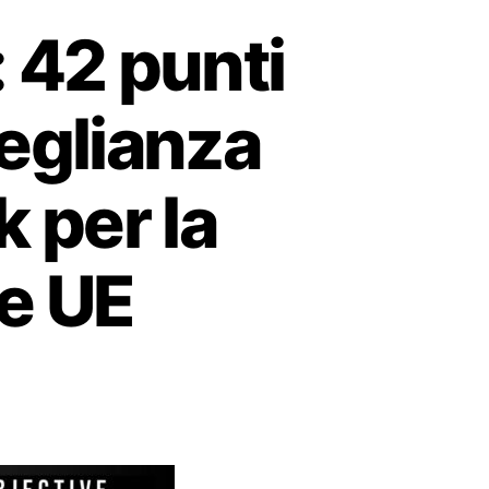
 42 punti
veglianza
 per la
e UE