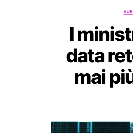
EUR
I minis
data re
mai più