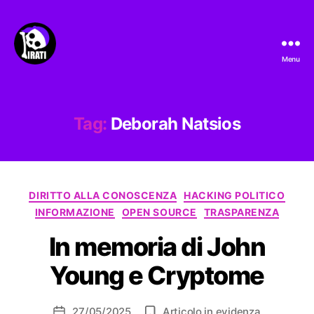
Menu
Pirati.io
Tag:
Deborah Natsios
Categorie
DIRITTO ALLA CONOSCENZA
HACKING POLITICO
INFORMAZIONE
OPEN SOURCE
TRASPARENZA
In memoria di John
Young e Cryptome
27/05/2025
Articolo in evidenza
Data