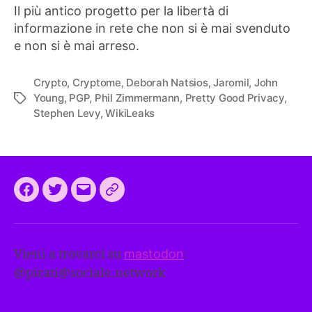
Il più antico progetto per la libertà di
informazione in rete che non si è mai svenduto
e non si è mai arreso.
Crypto
,
Cryptome
,
Deborah Natsios
,
Jaromil
,
John
Young
,
PGP
,
Phil Zimmermann
,
Pretty Good Privacy
,
Tag
Stephen Levy
,
WikiLeaks
Facebook
Twitter
Email
CEEP
2024:
il
Vieni a trovarci su
mastodon
:
programma
@
pirati@sociale.network
comune
europeo
dei