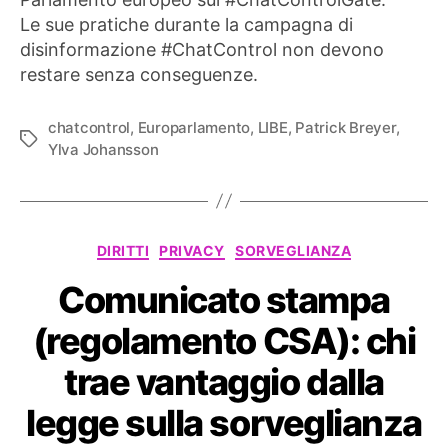
Le sue pratiche durante la campagna di
disinformazione #ChatControl non devono
restare senza conseguenze.
chatcontrol
,
Europarlamento
,
LIBE
,
Patrick Breyer
,
Tag
Ylva Johansson
Categorie
DIRITTI
PRIVACY
SORVEGLIANZA
Comunicato stampa
(regolamento CSA): chi
trae vantaggio dalla
legge sulla sorveglianza