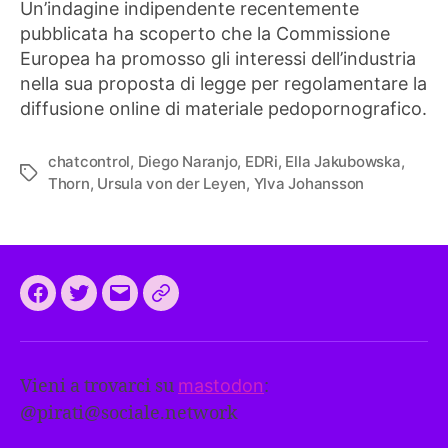
Un’indagine indipendente recentemente
pubblicata ha scoperto che la Commissione
Europea ha promosso gli interessi dell’industria
nella sua proposta di legge per regolamentare la
diffusione online di materiale pedopornografico.
chatcontrol
,
Diego Naranjo
,
EDRi
,
Ella Jakubowska
,
Tag
Thorn
,
Ursula von der Leyen
,
Ylva Johansson
Facebook
Twitter
Email
CEEP
2024:
il
Vieni a trovarci su
mastodon
:
programma
@
pirati@sociale.network
comune
europeo