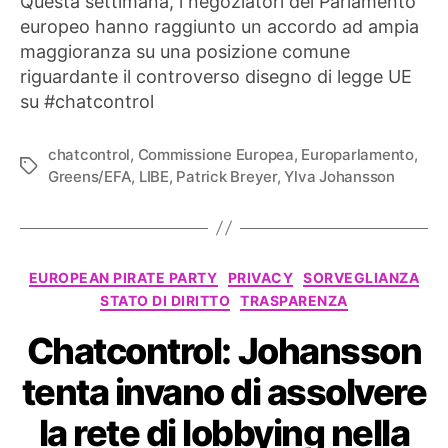
Questa settimana, i negoziatori del Parlamento
europeo hanno raggiunto un accordo ad ampia
maggioranza su una posizione comune
riguardante il controverso disegno di legge UE
su #chatcontrol
chatcontrol
,
Commissione Europea
,
Europarlamento
,
Tag
Greens/EFA
,
LIBE
,
Patrick Breyer
,
Ylva Johansson
Categorie
EUROPEAN PIRATE PARTY
PRIVACY
SORVEGLIANZA
STATO DI DIRITTO
TRASPARENZA
Chatcontrol: Johansson
tenta invano di assolvere
la rete di lobbying nella