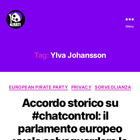
Menu
Pirati.io
Tag:
Ylva Johansson
Categorie
EUROPEAN PIRATE PARTY
PRIVACY
SORVEGLIANZA
Accordo storico su
#chatcontrol: il
parlamento europeo