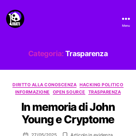
Menu
Pirati.io
Categoria:
Trasparenza
Categorie
DIRITTO ALLA CONOSCENZA
HACKING POLITICO
INFORMAZIONE
OPEN SOURCE
TRASPARENZA
In memoria di John
Young e Cryptome
27/05/2025
Articolo in evidenza
Data