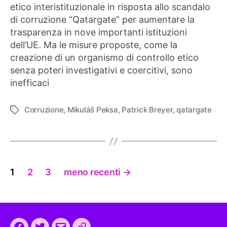
etico interistituzionale in risposta allo scandalo
di corruzione “Qatargate” per aumentare la
trasparenza in nove importanti istituzioni
dell’UE. Ma le misure proposte, come la
creazione di un organismo di controllo etico
senza poteri investigativi e coercitivi, sono
inefficaci
Corruzione
,
Mikuláš Peksa
,
Patrick Breyer
,
qatargate
Tag
Paginazione
1
2
3
meno recenti
→
degli
articoli