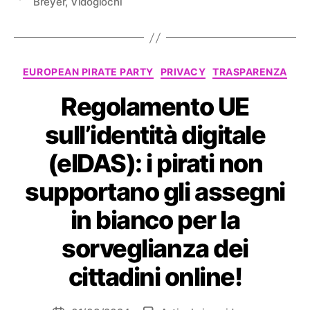
Breyer
,
Vidogiochi
Categorie
EUROPEAN PIRATE PARTY
PRIVACY
TRASPARENZA
Regolamento UE
sull’identità digitale
(eIDAS): i pirati non
supportano gli assegni
in bianco per la
sorveglianza dei
cittadini online!