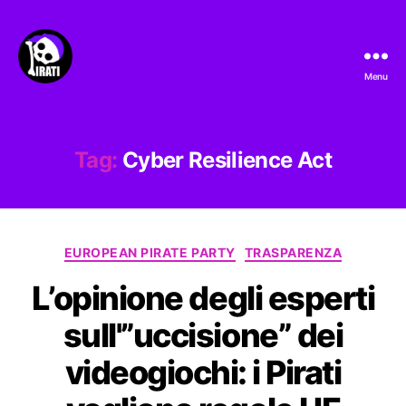
Menu
Pirati.io
Tag:
Cyber Resilience Act
Categorie
EUROPEAN PIRATE PARTY
TRASPARENZA
L’opinione degli esperti
sull'”uccisione” dei
videogiochi: i Pirati