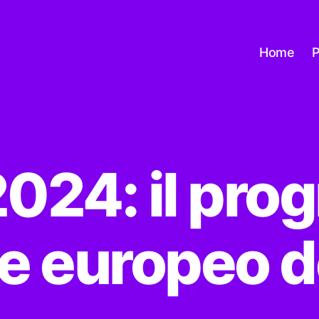
Home
P
024: il pr
 europeo dei