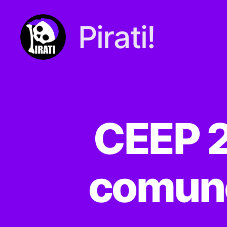
Pirati!
Pirati.io
CEEP 2
comune