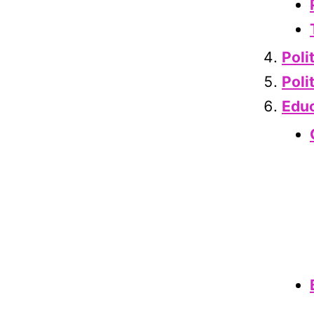
Poli
Poli
Educ