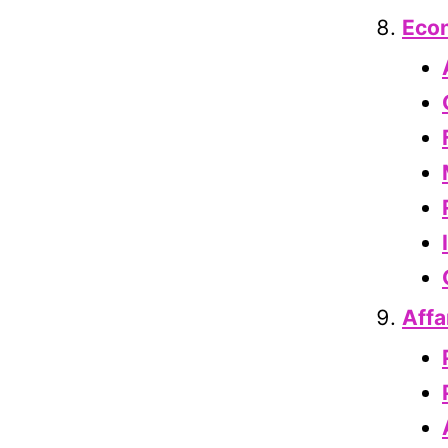
Econ
Affa