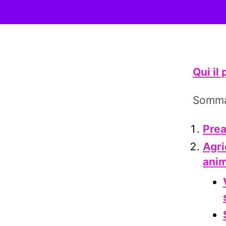
Qui il
Somma
Pre
Agri
anim