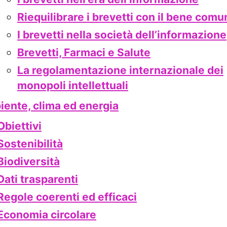
Riequilibrare i brevetti con il bene comu
I brevetti nella società dell’informazione
Brevetti, Farmaci e Salute
La regolamentazione internazionale dei
monopoli intellettuali
ente, clima ed energia
Obiettivi
Sostenibilità
Biodiversità
Dati trasparenti
Regole coerenti ed efficaci
Economia circolare