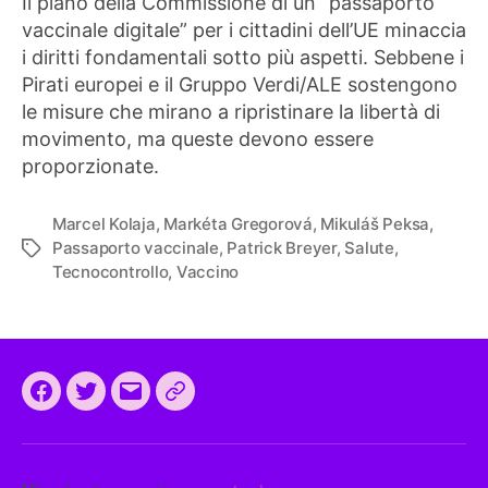
Il piano della Commissione di un “passaporto
vaccinale digitale” per i cittadini dell’UE minaccia
i diritti fondamentali sotto più aspetti. Sebbene i
Pirati europei e il Gruppo Verdi/ALE sostengono
le misure che mirano a ripristinare la libertà di
movimento, ma queste devono essere
proporzionate.
Marcel Kolaja
,
Markéta Gregorová
,
Mikuláš Peksa
,
Passaporto vaccinale
,
Patrick Breyer
,
Salute
,
Tag
Tecnocontrollo
,
Vaccino
Facebook
Twitter
Email
CEEP
2024:
il