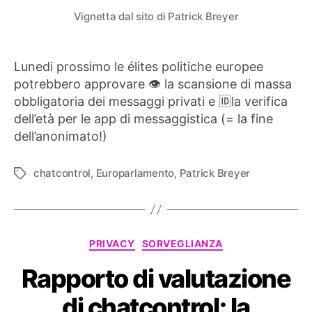
chatcontrol
Vignetta dal sito di Patrick Breyer
Lunedi prossimo le élites politiche europee
potrebbero approvare 👁️ la scansione di massa
obbligatoria dei messaggi privati e 🆔la verifica
dell’età per le app di messaggistica (= la fine
dell’anonimato!)
chatcontrol
,
Europarlamento
,
Patrick Breyer
Tag
Categorie
PRIVACY
SORVEGLIANZA
Rapporto di valutazione
di chatcontrol: la