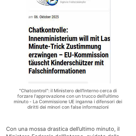
tedesco
cerca
di
forzare
l’approvazione
con
un
trucco
dell’ultimo
minuto
–
La
Commissione
UE
"Chatcontrol": il Ministero dell'Interno cerca di
inganna
forzare l'approvazione con un trucco dell'ultimo
i
minuto - La Commissione UE inganna i difensori dei
diritti dei minori con false informazioni
difensori
dei
diritti
dei
Con una mossa drastica dell’ultimo minuto, il
minori