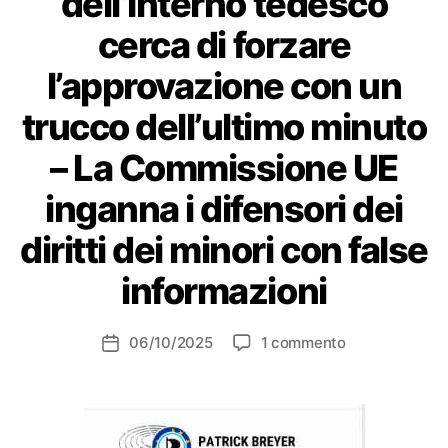
dell’Interno tedesco
cerca di forzare
l’approvazione con un
trucco dell’ultimo minuto
– La Commissione UE
inganna i difensori dei
diritti dei minori con false
informazioni
su
06/10/2025
1 commento
Data
Chatcontrol:
dell'articolo
il
Ministero
dell’Interno