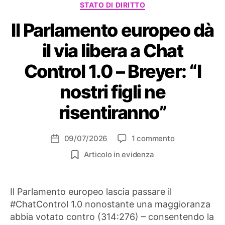
STATO DI DIRITTO
Il Parlamento europeo dà
il via libera a Chat
Control 1.0 – Breyer: “I
nostri figli ne
risentiranno”
su
09/07/2026
1 commento
Data
Il
dell'articolo
Articolo in evidenza
Parlamento
europeo
dà
Il Parlamento europeo lascia passare il
il
#ChatControl 1.0 nonostante una maggioranza
via
libera
abbia votato contro (314:276) – consentendo la