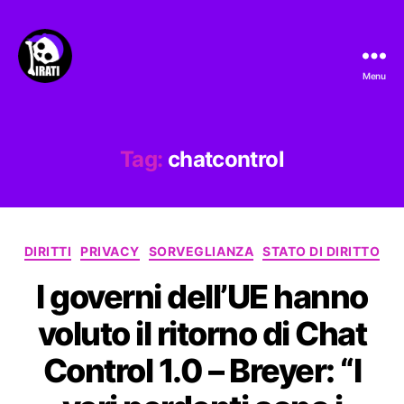
Menu
Pirati.io
Tag:
chatcontrol
Categorie
DIRITTI
PRIVACY
SORVEGLIANZA
STATO DI DIRITTO
I governi dell’UE hanno
voluto il ritorno di Chat
Control 1.0 – Breyer: “I