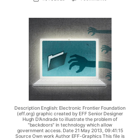
Adesso
dell'articolo
basta!
Chatcontrol
2.0
rientra
dalla
porta
di
servizio
–
Breyer
avverte:
“L’UE
ci
sta
Description English: Electronic Frontier Foundation
prendendo
(eff.org) graphic created by EFF Senior Designer
in
Hugh D'Andrade to illustrate the problem of
giro”
"backdoors" in technology which allow
government access. Date 21 May 2013, 09:41:15
Source Own work Author EFF-Graphics This file is