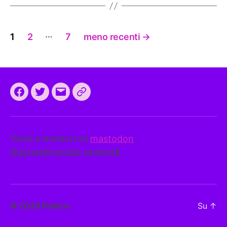
Paginazione
…
1
2
7
meno recenti
→
degli
articoli
Facebook
Twitter
Email
CEEP
2024:
il
Vieni a trovarci su
mastodon
:
programma
@
pirati@sociale.network
comune
europeo
dei
Pirati
© 2026
Pirati.io
Su
↑