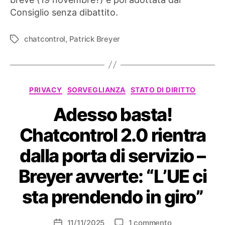
Consiglio senza dibattito.
chatcontrol
,
Patrick Breyer
Tag
Categorie
PRIVACY
SORVEGLIANZA
STATO DI DIRITTO
Adesso basta!
Chatcontrol 2.0 rientra
dalla porta di servizio –
Breyer avverte: “L’UE ci
sta prendendo in giro”
su
11/11/2025
1 commento
Data