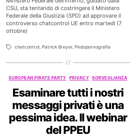
Ministero Federale dell’Interno, guidato dalla
con
CSU, sta tentando di costringere il Ministero
false
Federale della Giustizia (SPD) ad approvare il
informazioni
controverso chatcontrol UE entro martedì (7
ottobre)
chatcontrol
,
Patrick Breyer
,
Pedopornografia
Tag
Categorie
EUROPEAN PIRATE PARTY
PRIVACY
SORVEGLIANZA
Esaminare tutti i nostri
messaggi privati ​​è una
pessima idea. Il webinar
del PPEU