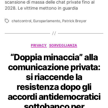
a
scansione di massa delle chat private fino al
Chat
2028. Le vittime mettono in guardia
Control
1.0
chatcontrol
,
Europarlamento
,
Patrick Breyer
Tag
–
Breyer:
“I
nostri
figli
Categorie
PRIVACY
SORVEGLIANZA
ne
risentiranno”
“Doppia minaccia” alla
comunicazione privata:
si riaccende la
resistenza dopo gli
accordi antidemocratici
sottobanco per