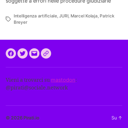
soggette a errori nelle procedure giudiziarie
Intelligenza artificiale
,
JURI
,
Marcel Kolaja
,
Patrick
Tag
Breyer
Facebook
Twitter
Email
CEEP
2024:
il
Vieni a trovarci su
mastodon
:
programma
@
pirati@sociale.network
comune
europeo
dei
Pirati
© 2026
Pirati.io
Su
↑