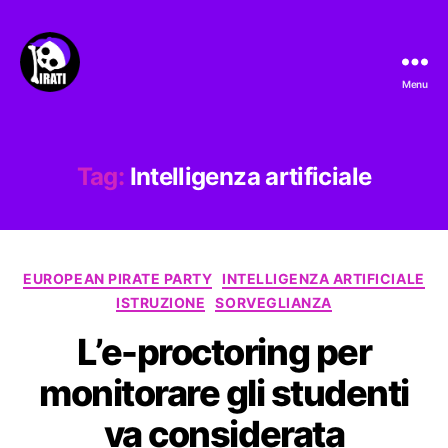
Menu
Pirati.io
Tag:
Intelligenza artificiale
Categorie
EUROPEAN PIRATE PARTY
INTELLIGENZA ARTIFICIALE
ISTRUZIONE
SORVEGLIANZA
L’e-proctoring per
monitorare gli studenti
va considerata