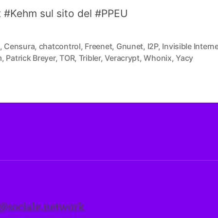
 #Kehm sul sito del #PPEU
,
Censura
,
chatcontrol
,
Freenet
,
Gnunet
,
I2P
,
Invisible Intern
m
,
Patrick Breyer
,
TOR
,
Tribler
,
Veracrypt
,
Whonix
,
Yacy
i@sociale.network