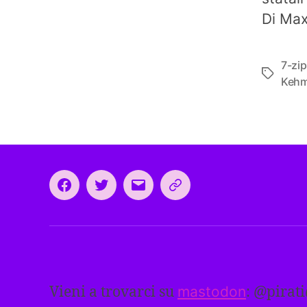
Di Max
7-zip
Tag
Keh
Facebook
Twitter
Email
CEEP
2024:
il
programma
comune
europeo
Vieni a trovarci su
mastodon
: @
pirat
dei