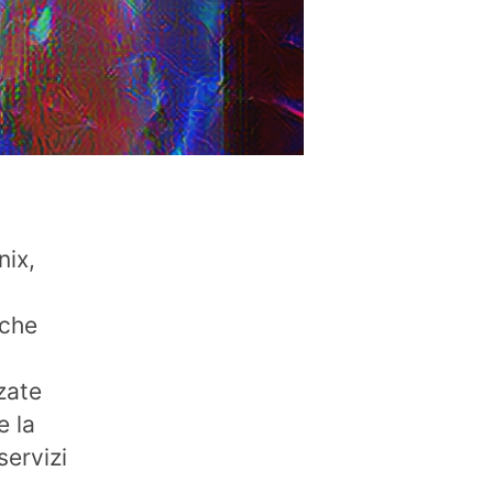
nix,
 che
zate
e la
servizi