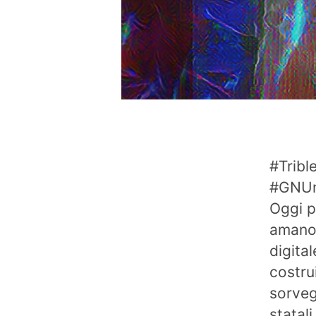
#Tribl
#GNUne
Oggi p
amano 
digita
costru
sorveg
statali