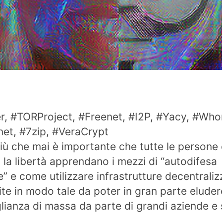
er, #TORProject, #Freenet, #I2P, #Yacy, #Who
t, #7zip, #VeraCrypt
iù che mai è importante che tutte le persone
la libertà apprendano i mezzi di “autodifesa
le” e come utilizzare infrastrutture decentraliz
ite in modo tale da poter in gran parte eluder
lianza di massa da parte di grandi aziende e 