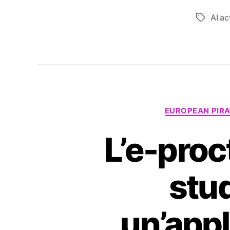
AI ac
Tag
EUROPEAN PIRA
L’e-proc
stu
un’appl