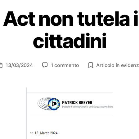
I Act non tutela i
cittadini
su
13/03/2024
1 commento
Articolo in eviden
Data
Pirati:
dell'articolo
l’AI
Act
non
tutela
i
diritti
dei
cittadini