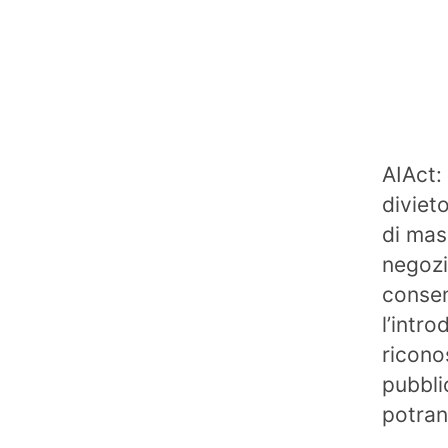
AIAct:
diviet
di mas
negozi
consen
l’intr
ricono
pubbli
potran