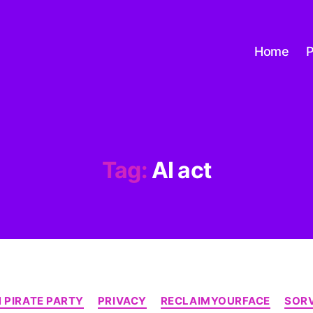
Home
P
Tag:
AI act
Categorie
 PIRATE PARTY
PRIVACY
RECLAIMYOURFACE
SOR