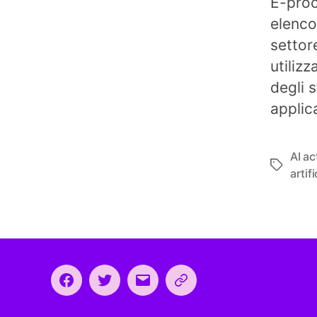
E-proc
elenco
settore
utiliz
degli 
applic
AI ac
Tag
artifi
Facebook
Twitter
Email
CEEP
2024: