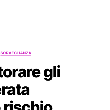
SORVEGLIANZA
orare gli
rata
 rischio