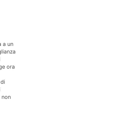
a a un
glianza
i
ge ora
 di
i
a non