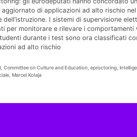
toring: gli eurodeputati hanno concordato u
 aggiornato di applicazioni ad alto rischio nel
 dell’istruzione. I sistemi di supervisione elet
zati per monitorare e rilevare i comportamenti 
studenti durante i test sono ora classificati c
azioni ad alto rischio
t
,
Committee on Culture and Education
,
eproctoring
,
Intellig
ciale
,
Marcel Kolaja