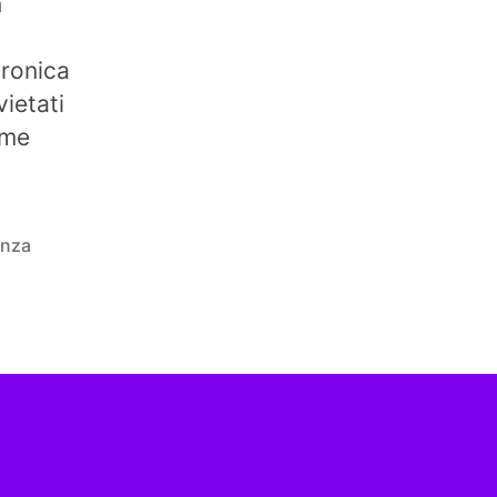
n
tronica
vietati
ome
enza