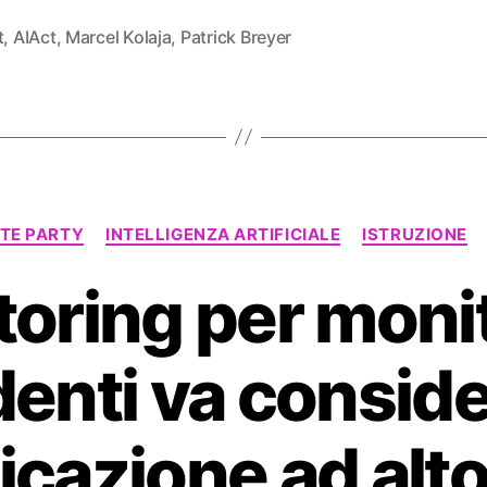
t
,
AIAct
,
Marcel Kolaja
,
Patrick Breyer
Categorie
TE PARTY
INTELLIGENZA ARTIFICIALE
ISTRUZIONE
toring per monit
denti va conside
icazione ad alto