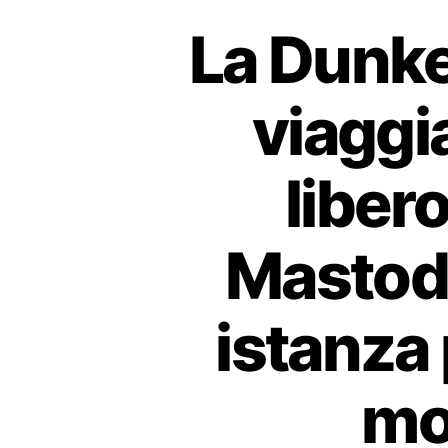
La Dunke
viaggia
libero
Mastodo
istanza 
mo