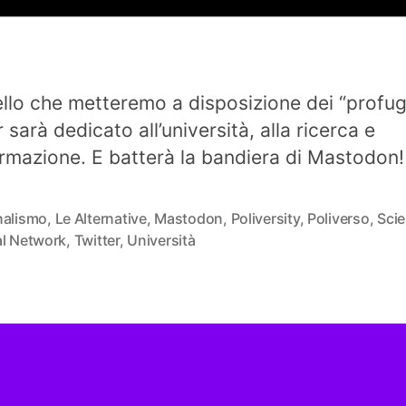
tello che metteremo a disposizione dei “profug
 sarà dedicato all’università, alla ricerca e
formazione. E batterà la bandiera di Mastodon!
nalismo
,
Le Alternative
,
Mastodon
,
Poliversity
,
Poliverso
,
Sci
al Network
,
Twitter
,
Università