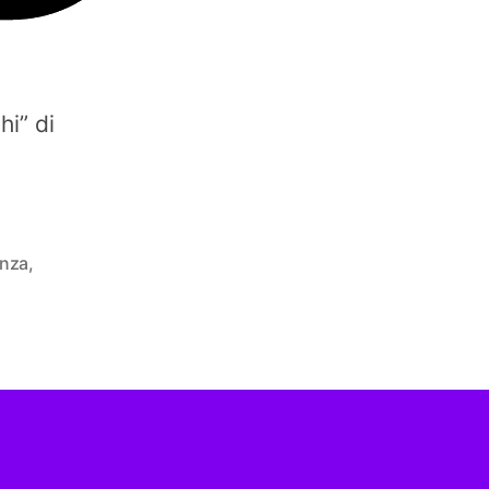
hi” di
enza
,