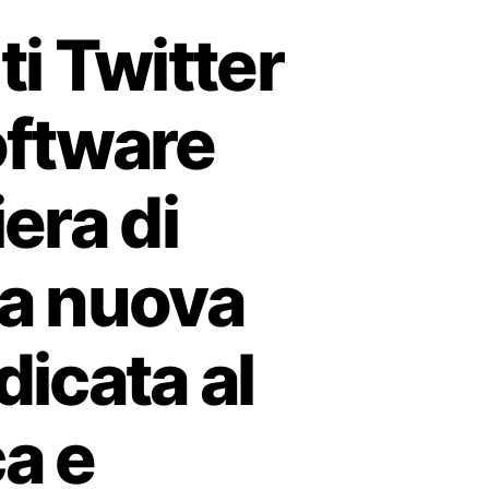
i Twitter
software
iera di
la nuova
dicata al
a e