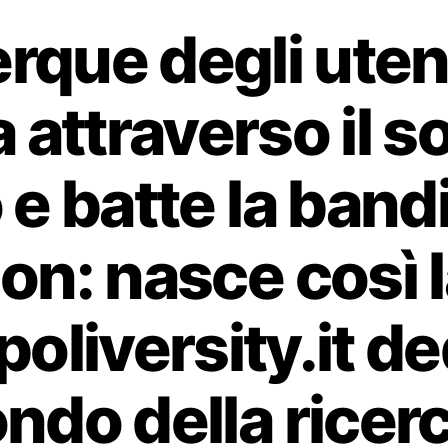
rque degli utent
 attraverso il 
 e batte la band
n: nasce così 
poliversity.it de
ndo della ricerc