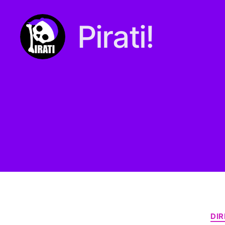
Pirati!
Pirati.io
DI