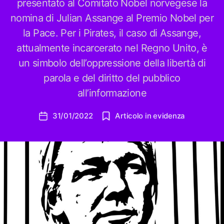
presentato al Comitato Nobel norvegese la
nomina di Julian Assange al Premio Nobel per
la Pace. Per i Pirates, il caso di Assange,
attualmente incarcerato nel Regno Unito, è
un simbolo dell’oppressione della libertà di
parola e del diritto del pubblico
all’informazione
31/01/2022
Articolo in evidenza
Data
dell'articolo