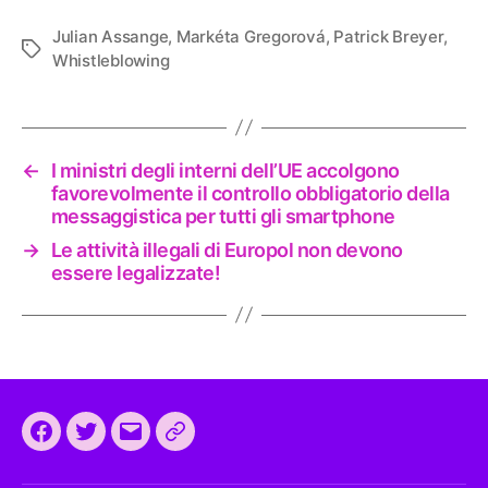
Julian Assange
,
Markéta Gregorová
,
Patrick Breyer
,
Tag
Whistleblowing
←
I ministri degli interni dell’UE accolgono
favorevolmente il controllo obbligatorio della
messaggistica per tutti gli smartphone
→
Le attività illegali di Europol non devono
essere legalizzate!
Facebook
Twitter
Email
CEEP
2024: