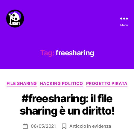
Menu
Pirati.io
Tag:
freesharing
Categorie
FILE SHARING
HACKING POLITICO
PROGETTO PIRATA
#freesharing: il file
sharing è un diritto!
06/05/2021
Articolo in evidenza
Data
dell'articolo