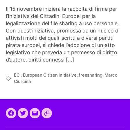
Il 15 novembre inizierà la raccolta di firme per
l’Iniziativa dei CIttadini Europei per la
legalizzazione del file sharing a uso personale.
Con quest’iniziativa, promossa da un nucleo di
attivisti molti dei quali iscritti a diversi partiti
pirata europei, si chiede l’adozione di un atto
legislativo che preveda un permesso di diritto
d’autore, diritti connessi […]
ECI
,
European Citizen Initiative
,
freesharing
,
Marco
Tag
Ciurcina
Facebook
Twitter
Email
CEEP
2024: