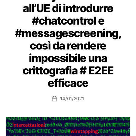
all’UE di introdurre
#chatcontrol e
#messagescreening,
così da rendere
impossibile una
crittografia # E2EE
efficace
14/01/2021
Data
dell'articolo