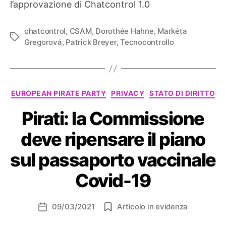
l’approvazione di Chatcontrol 1.0
chatcontrol
,
CSAM
,
Dorothée Hahne
,
Markéta
Tag
Gregorová
,
Patrick Breyer
,
Tecnocontrollo
Categorie
EUROPEAN PIRATE PARTY
PRIVACY
STATO DI DIRITTO
Pirati: la Commissione
deve ripensare il piano
sul passaporto vaccinale
Covid-19
09/03/2021
Articolo in evidenza
Data
dell'articolo