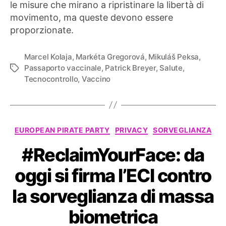
le misure che mirano a ripristinare la libertà di
movimento, ma queste devono essere
proporzionate.
Marcel Kolaja
,
Markéta Gregorová
,
Mikuláš Peksa
,
Passaporto vaccinale
,
Patrick Breyer
,
Salute
,
Tag
Tecnocontrollo
,
Vaccino
Categorie
EUROPEAN PIRATE PARTY
PRIVACY
SORVEGLIANZA
#ReclaimYourFace: da
oggi si firma l’ECI contro
la sorveglianza di massa
biometrica