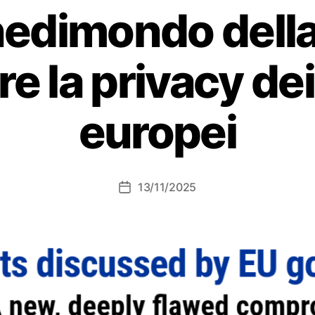
inedimondo dell
e la privacy dei
europei
13/11/2025
Data
dell'articolo