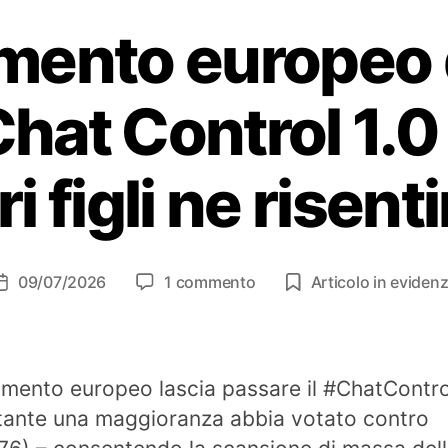
amento europeo d
Chat Control 1.0
ri figli ne risen
su
09/07/2026
1 commento
Articolo in eviden
Data
Il
dell'articolo
Parlamento
europeo
dà
lamento europeo lascia passare il #ChatContro
il
ante una maggioranza abbia votato contro
via