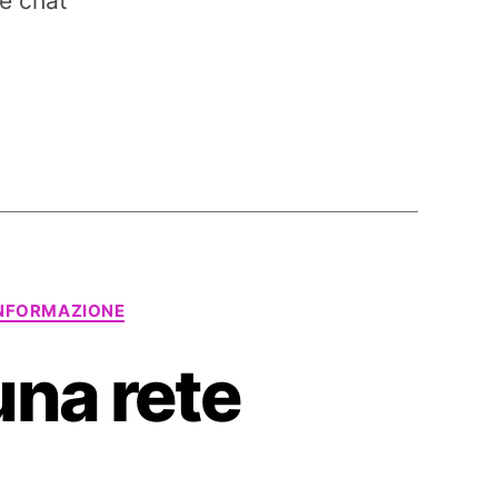
e chat
NFORMAZIONE
 una rete