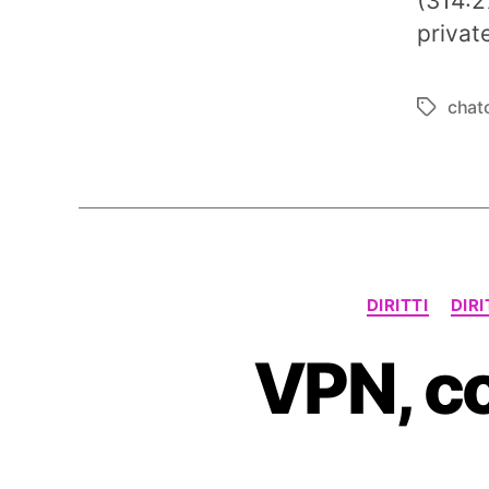
(314:2
privat
chat
Tag
DIRITTI
DIR
VPN, con