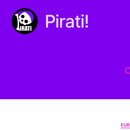
Pirati!
Pirati.io
C
EUR