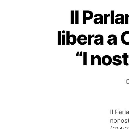
Il Parl
libera a 
“I nost
Il Par
nonost