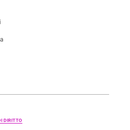
i
 a
I DIRITTO