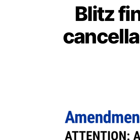
Blitz f
cancellar