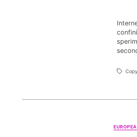
Intern
confin
sperim
second
Copy
Tag
EUROPEA