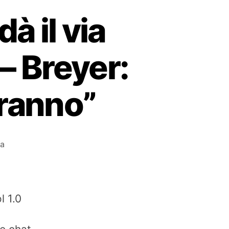
à il via
 – Breyer:
tiranno”
za
l 1.0