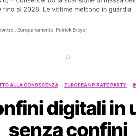
76) – consentendo la scansione di massa dell
libera
a
e fino al 2028. Le vittime mettono in guardia
Chat
Control
1.0
control
,
Europarlamento
,
Patrick Breyer
–
Breyer:
“I
nostri
figli
ne
risentiranno”
Categorie
ITTO ALLA CONOSCENZA
EUROPEAN PIRATE PARTY
I
fini digitali in
senza confini