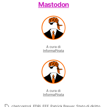
Mastodon
A cura di
InformaPirata
A cura di
InformaPirata
chatcontrol
,
EDRi
,
EFF
,
Patrick Breyer
,
Stato di diritto
Tag