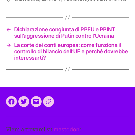
←
Dichiarazione congiunta di PPEU e PPINT
sull’aggressione di Putin contro l’Ucraina
→
La corte dei conti europea: come funziona il
controllo di bilancio dell’UE e perché dovrebbe
interessarti?
Facebook
Twitter
Email
CEEP
2024:
il
Vieni a trovarci su
mastodon
:
programma