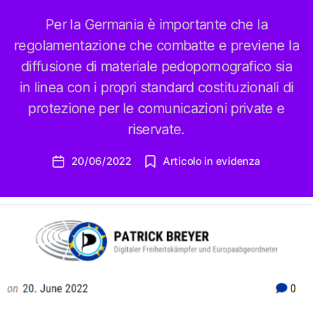
Per la Germania è importante che la
regolamentazione che combatte e previene la
diffusione di materiale pedopornografico sia
in linea con i propri standard costituzionali di
protezione per le comunicazioni private e
riservate.
20/06/2022
Articolo in evidenza
Data
dell'articolo