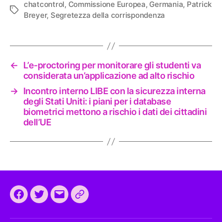
chatcontrol
,
Commissione Europea
,
Germania
,
Patrick
Tag
Breyer
,
Segretezza della corrispondenza
←
L’e-proctoring per monitorare gli studenti va
considerata un’applicazione ad alto rischio
→
Incontro interno LIBE con la sicurezza interna
degli Stati Uniti: i piani per i database
biometrici mettono a rischio i dati dei cittadini
dell’UE
Facebook
Twitter
Email
CEEP
2024: