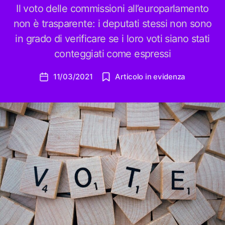
Il voto delle commissioni all’europarlamento
non è trasparente: i deputati stessi non sono
in grado di verificare se i loro voti siano stati
conteggiati come espressi
11/03/2021
Articolo in evidenza
Data
dell'articolo