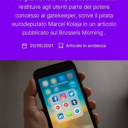
restituire agli utenti parte del potere
concesso ai gatekeeper, scrive il pirata
eurodeputato Marcel Kolaja in un articolo
pubblicato sul Brussels Morning .
25/05/2021
Articolo in evidenza
Data
dell'articolo