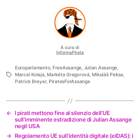
A cura di
InformaPirata
Europarlamento
,
FreeAssange
,
Julian Assange
,
Marcel Kolaja
,
Markéta Gregorová
,
Mikuláš Peksa
,
Tag
Patrick Breyer
,
PiratesForAssange
←
I pirati mettono fine al silenzio dell’UE
sull’imminente estradizione di Julian Assange
negli USA
→
Regolamento UE sull’identità digitale (eIDAS): i