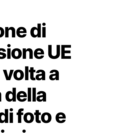
one di
sione UE
volta a
 della
i foto e