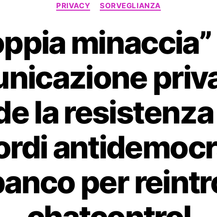
Categorie
PRIVACY
SORVEGLIANZA
ppia minaccia” 
nicazione privat
e la resistenza
rdi antidemocr
anco per reint
chatcontrol