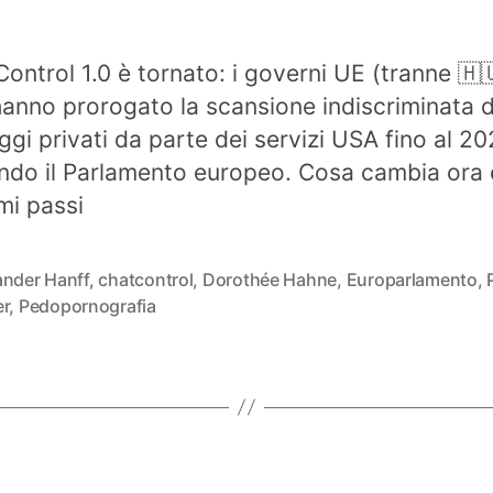
ontrol 1.0 è tornato: i governi UE (tranne 🇭
hanno prorogato la scansione indiscriminata d
gi privati da parte dei servizi USA fino al 20
ndo il Parlamento europeo. Cosa cambia ora e
mi passi
ander Hanff
,
chatcontrol
,
Dorothée Hahne
,
Europarlamento
,
er
,
Pedopornografia