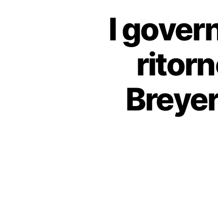
I govern
ritorn
Breyer: