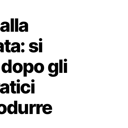
alla
a: si
 dopo gli
atici
rodurre