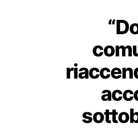
“Do
comu
riaccend
acco
sottob