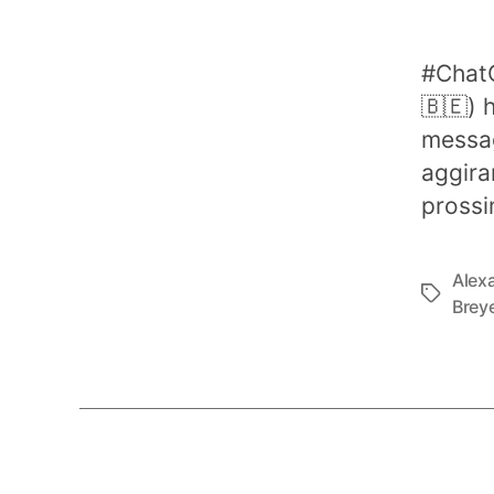
#ChatC
🇧🇪) 
messag
aggira
prossi
Alex
Tag
Brey