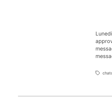
Lunedi
approv
messagg
messag
chat
Tag