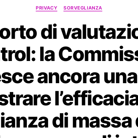
Categorie
PRIVACY
SORVEGLIANZA
rto di valutazi
trol: la Commis
esce ancora una 
trare l’efficacia
ianza di massa d