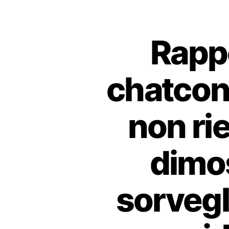
Rappo
chatcon
non ri
dimos
sorvegl