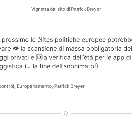
reintrodurre
Vignetta dal sito di Patrick Breyer
chatcontrol
 prossimo le élites politiche europee potrebb
are 👁️ la scansione di massa obbligatoria de
i privati e 🆔la verifica dell’età per le app di
gistica (= la fine dell’anonimato!)
control
,
Europarlamento
,
Patrick Breyer