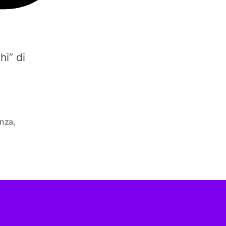
hi” di
enza
,