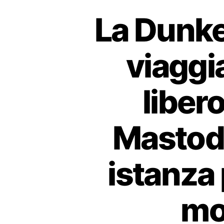
La Dunke
viaggia
libero
Mastodo
istanza 
mo