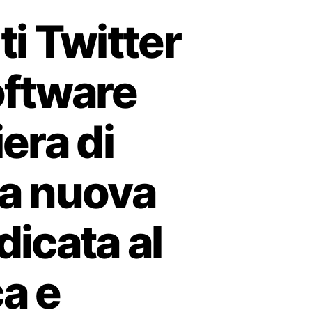
i Twitter
software
iera di
la nuova
dicata al
a e