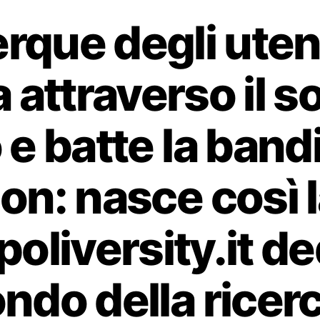
rque degli utent
 attraverso il 
 e batte la band
n: nasce così 
poliversity.it de
ndo della ricerc