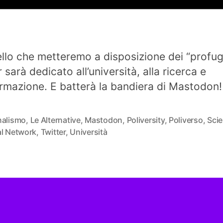
tello che metteremo a disposizione dei “profug
 sarà dedicato all’università, alla ricerca e
formazione. E batterà la bandiera di Mastodon!
nalismo
,
Le Alternative
,
Mastodon
,
Poliversity
,
Poliverso
,
Sci
al Network
,
Twitter
,
Università