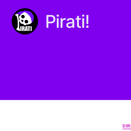
Pirati!
Pirati.io
DI