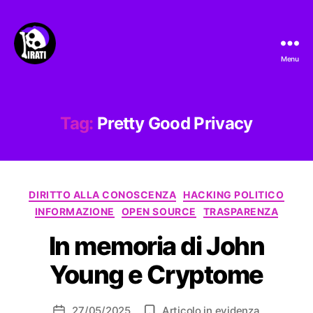
Menu
Pirati.io
Tag:
Pretty Good Privacy
Categorie
DIRITTO ALLA CONOSCENZA
HACKING POLITICO
INFORMAZIONE
OPEN SOURCE
TRASPARENZA
In memoria di John
Young e Cryptome
27/05/2025
Articolo in evidenza
Data