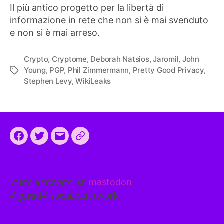
Il più antico progetto per la libertà di
informazione in rete che non si è mai svenduto
e non si è mai arreso.
Crypto
,
Cryptome
,
Deborah Natsios
,
Jaromil
,
John
Young
,
PGP
,
Phil Zimmermann
,
Pretty Good Privacy
,
Tag
Stephen Levy
,
WikiLeaks
Facebook
Twitter
Email
CEEP
2024:
il
Vieni a trovarci su
mastodon
:
programma
@
pirati@sociale.network
comune
europeo
dei