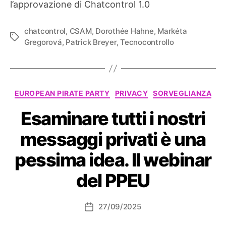
l’approvazione di Chatcontrol 1.0
chatcontrol
,
CSAM
,
Dorothée Hahne
,
Markéta
Tag
Gregorová
,
Patrick Breyer
,
Tecnocontrollo
Categorie
EUROPEAN PIRATE PARTY
PRIVACY
SORVEGLIANZA
Esaminare tutti i nostri
messaggi privati ​​è una
pessima idea. Il webinar
del PPEU
27/09/2025
Data
dell'articolo