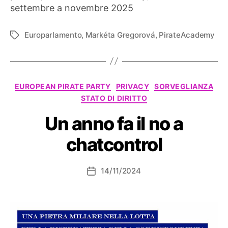
settembre a novembre 2025
Europarlamento
,
Markéta Gregorová
,
PirateAcademy
Tag
Categorie
EUROPEAN PIRATE PARTY
PRIVACY
SORVEGLIANZA
STATO DI DIRITTO
Un anno fa il no a
chatcontrol
14/11/2024
Data
dell'articolo