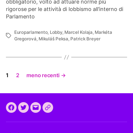
obbligatorio, volto ad attuare norme più
rigorose per le attività di lobbismo all’interno di
Parlamento
Europarlamento
,
Lobby
,
Marcel Kolaja
,
Markéta
Tag
Gregorová
,
Mikuláš Peksa
,
Patrick Breyer
Paginazione
1
2
meno recenti
→
degli
articoli
Facebook
Twitter
Email
CEEP
2024:
il