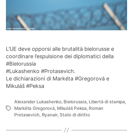
L’UE deve opporsi alle brutalità bielorusse e
coordinare l’espulsione dei diplomatici della
#Bielorussia
#Lukashenko #Protasevich.
Le dichiarazioni di Markéta #Gregorová e
Mikuláš #Peksa
Alexander Lukashenko
,
Bielorussia
,
Libertà di stampa
,
Markéta Gregorová
,
Mikuláš Peksa
,
Roman
Tag
Protasevich
,
Ryanair
,
Stato di diritto