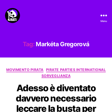
Menu
Pirati.io
Tag:
Markéta Gregorová
Categorie
MOVIMENTO PIRATA
PIRATE PARTIES INTERNATIONAL
SORVEGLIANZA
Adesso è diventato
davvero necessario
leccare la busta per