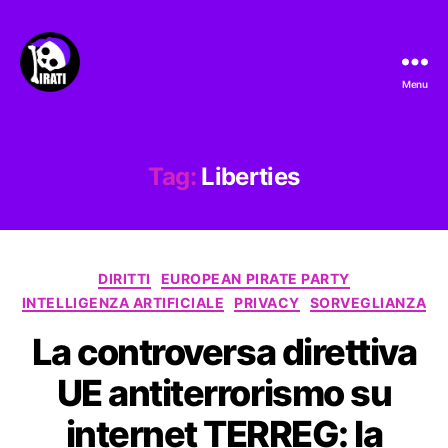
Menu
Pirati.io
Tag:
Liberties
Categorie
DIRITTI
EUROPEAN PIRATE PARTY
INTELLIGENZA ARTIFICIALE
PRIVACY
SORVEGLIANZA
La controversa direttiva
UE antiterrorismo su
internet TERREG: la