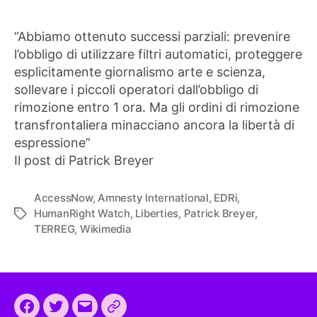
“Abbiamo ottenuto successi parziali: prevenire
l’obbligo di utilizzare filtri automatici, proteggere
esplicitamente giornalismo arte e scienza,
sollevare i piccoli operatori dall’obbligo di
rimozione entro 1 ora. Ma gli ordini di rimozione
transfrontaliera minacciano ancora la libertà di
espressione”
Il post di Patrick Breyer
AccessNow
,
Amnesty International
,
EDRi
,
HumanRight Watch
,
Liberties
,
Patrick Breyer
,
Tag
TERREG
,
Wikimedia
Facebook
Twitter
Email
CEEP