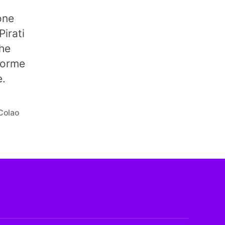
one
Pirati
che
 forme
e.
 Colao