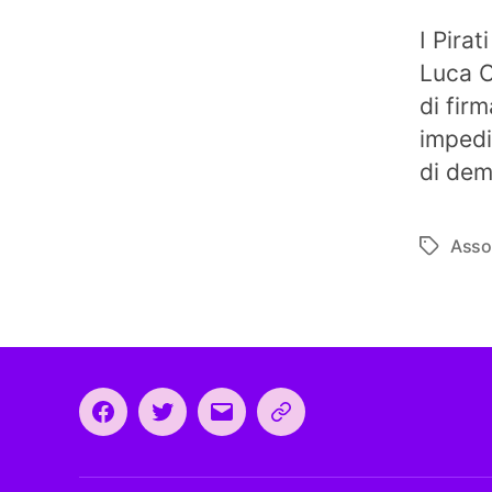
I Pirat
Luca C
di fir
impedi
di dem
Asso
Tag
Facebook
Twitter
Email
CEEP
2024:
il