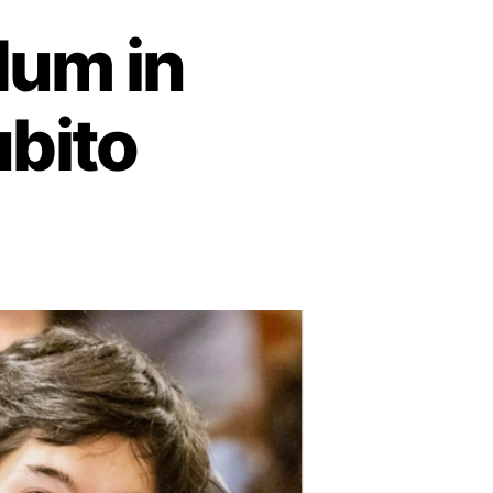
dum in
ubito