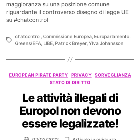
maggioranza su una posizione comune
riguardante il controverso disegno di legge UE
su #chatcontrol
chatcontrol
,
Commissione Europea
,
Europarlamento
,
Tag
Greens/EFA
,
LIBE
,
Patrick Breyer
,
Ylva Johansson
Categorie
EUROPEAN PIRATE PARTY
PRIVACY
SORVEGLIANZA
STATO DI DIRITTO
Le attività illegali di
Europol non devono
essere legalizzate!
02/02/2022
Articolo in evidenza
Data