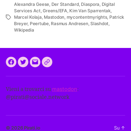
Alexandra Geese
,
Der Standard
,
Diaspora
,
Digital
Services Act
,
Greens/EFA
,
Kim Van Sparrentak
,
Marcel Kolaja
,
Mastodon
,
mycontentmyrights
,
Patrick
Tag
Breyer
,
Peertube
,
Rasmus Andresen
,
Slashdot
,
Wikipedia
Facebook
Twitter
Email
CEEP
2024:
il
Vieni a trovarci su
mastodon
:
programma
@
pirati@sociale.network
comune
europeo
dei
Pirati
© 2026
Pirati.io
Su
↑