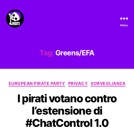
Menu
Pirati.io
Tag:
Greens/EFA
Categorie
EUROPEAN PIRATE PARTY
PRIVACY
SORVEGLIANZA
I pirati votano contro
l’estensione di
#ChatControl 1.0