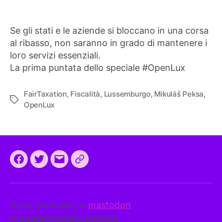
Se gli stati e le aziende si bloccano in una corsa
al ribasso, non saranno in grado di mantenere i
loro servizi essenziali.
La prima puntata dello speciale #OpenLux
FairTaxation
,
Fiscalità
,
Lussemburgo
,
Mikuláš Peksa
,
Tag
OpenLux
Facebook
Twitter
Email
CEEP
2024:
il
Vieni a trovarci su
mastodon
:
programma
@
pirati@sociale.network
comune