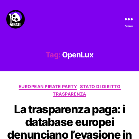
Menu
Pirati.io
Tag:
OpenLux
Categorie
EUROPEAN PIRATE PARTY
STATO DI DIRITTO
TRASPARENZA
La trasparenza paga: i
database europei
denunciano l’evasione in