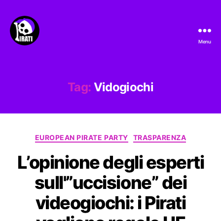
Menu
Pirati.io
Tag:
Vidogiochi
Categorie
EUROPEAN PIRATE PARTY
TRASPARENZA
L’opinione degli esperti
sull'”uccisione” dei
videogiochi: i Pirati