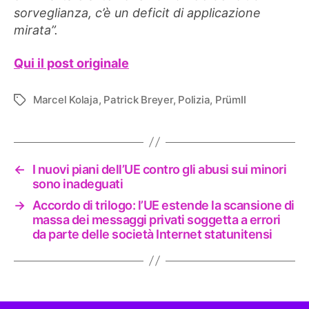
sorveglianza, c’è un deficit di applicazione
mirata”.
Qui il post originale
Marcel Kolaja
,
Patrick Breyer
,
Polizia
,
PrümII
Tag
←
I nuovi piani dell’UE contro gli abusi sui minori
sono inadeguati
→
Accordo di trilogo: l’UE estende la scansione di
massa dei messaggi privati ​​soggetta a errori
da parte delle società Internet statunitensi