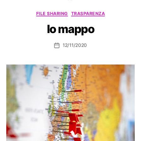
Categorie
FILE SHARING
TRASPARENZA
Io mappo
12/11/2020
Data
dell'articolo