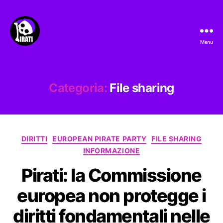
Menu
Pirati.io
Categoria:
File sharing
Categorie
DIRITTI
EUROPEAN PIRATE PARTY
FILE SHARING
INFORMAZIONE
Pirati: la Commissione
europea non protegge i
diritti fondamentali nelle