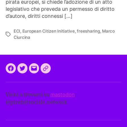
pirata europei, si chiede l’adozione di un atto
legislativo che preveda un permesso di diritto
d’autore, diritti connessi […]
ECI
,
European Citizen Initiative
,
freesharing
,
Marco
Tag
Ciurcina
Facebook
Twitter
Email
CEEP
2024:
il
Vieni a trovarci su
mastodon
:
programma
@
pirati@sociale.network
comune
europeo
dei
Pirati