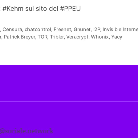
 #Kehm sul sito del #PPEU
,
Censura
,
chatcontrol
,
Freenet
,
Gnunet
,
I2P
,
Invisible Intern
m
,
Patrick Breyer
,
TOR
,
Tribler
,
Veracrypt
,
Whonix
,
Yacy
i@sociale.network