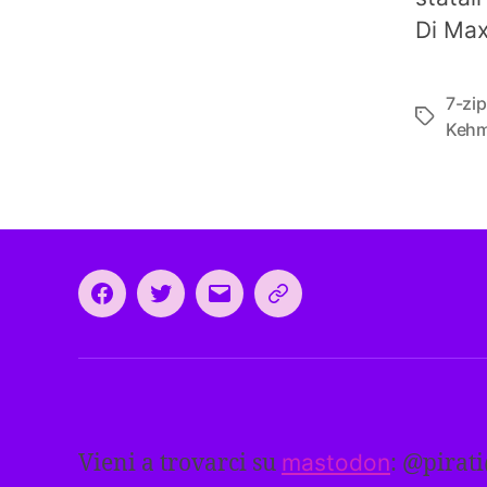
Di Max
7-zip
Tag
Keh
Facebook
Twitter
Email
CEEP
2024:
il
programma
comune
europeo
Vieni a trovarci su
mastodon
: @
pirat
dei