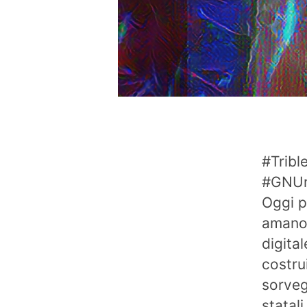
#Tribl
#GNUne
Oggi p
amano 
digita
costru
sorveg
statali