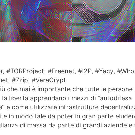
er, #TORProject, #Freenet, #I2P, #Yacy, #Who
t, #7zip, #VeraCrypt
iù che mai è importante che tutte le persone
la libertà apprendano i mezzi di “autodifesa
le” e come utilizzare infrastrutture decentraliz
ite in modo tale da poter in gran parte eluder
lianza di massa da parte di grandi aziende e 