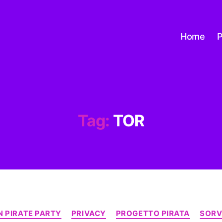
Home
P
Tag:
TOR
Categorie
 PIRATE PARTY
PRIVACY
PROGETTO PIRATA
SORV