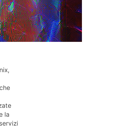
nix,
 che
zate
e la
servizi