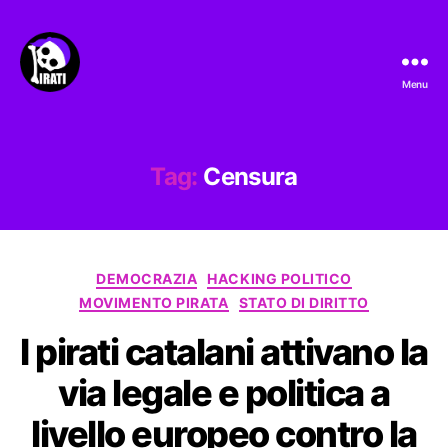
Menu
Pirati.io
Tag:
Censura
Categorie
DEMOCRAZIA
HACKING POLITICO
MOVIMENTO PIRATA
STATO DI DIRITTO
I pirati catalani attivano la
via legale e politica a
livello europeo contro la