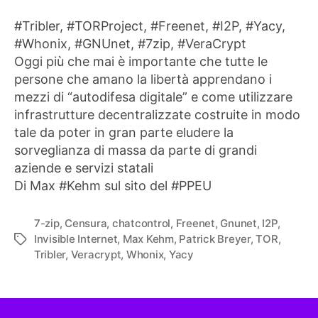
#Tribler, #TORProject, #Freenet, #I2P, #Yacy,
#Whonix, #GNUnet, #7zip, #VeraCrypt
Oggi più che mai è importante che tutte le
persone che amano la libertà apprendano i
mezzi di “autodifesa digitale” e come utilizzare
infrastrutture decentralizzate costruite in modo
tale da poter in gran parte eludere la
sorveglianza di massa da parte di grandi
aziende e servizi statali
Di Max #Kehm sul sito del #PPEU
7-zip
,
Censura
,
chatcontrol
,
Freenet
,
Gnunet
,
I2P
,
Invisible Internet
,
Max Kehm
,
Patrick Breyer
,
TOR
,
Tag
Tribler
,
Veracrypt
,
Whonix
,
Yacy