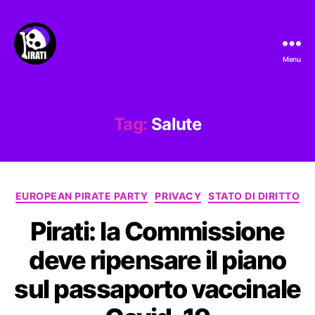
Menu
Pirati.io
Tag:
Salute
Categorie
EUROPEAN PIRATE PARTY
PRIVACY
STATO DI DIRITTO
Pirati: la Commissione
deve ripensare il piano
sul passaporto vaccinale