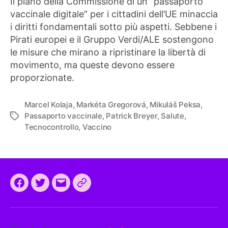
Il piano della Commissione di un “passaporto
vaccinale digitale” per i cittadini dell’UE minaccia
i diritti fondamentali sotto più aspetti. Sebbene i
Pirati europei e il Gruppo Verdi/ALE sostengono
le misure che mirano a ripristinare la libertà di
movimento, ma queste devono essere
proporzionate.
Marcel Kolaja
,
Markéta Gregorová
,
Mikuláš Peksa
,
Passaporto vaccinale
,
Patrick Breyer
,
Salute
,
Tag
Tecnocontrollo
,
Vaccino
Facebook
Twitter
Email
CEEP
2024:
il