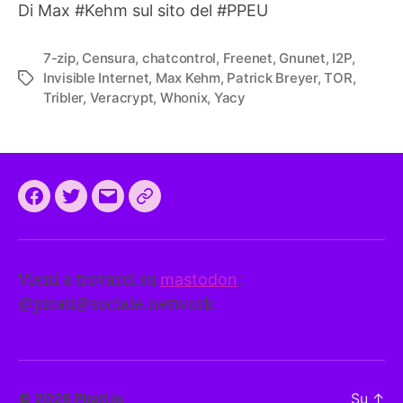
Di Max #Kehm sul sito del #PPEU
7-zip
,
Censura
,
chatcontrol
,
Freenet
,
Gnunet
,
I2P
,
Invisible Internet
,
Max Kehm
,
Patrick Breyer
,
TOR
,
Tag
Tribler
,
Veracrypt
,
Whonix
,
Yacy
Facebook
Twitter
Email
CEEP
2024:
il
Vieni a trovarci su
mastodon
:
programma
@
pirati@sociale.network
comune
europeo
dei
Pirati
© 2026
Pirati.io
Su
↑