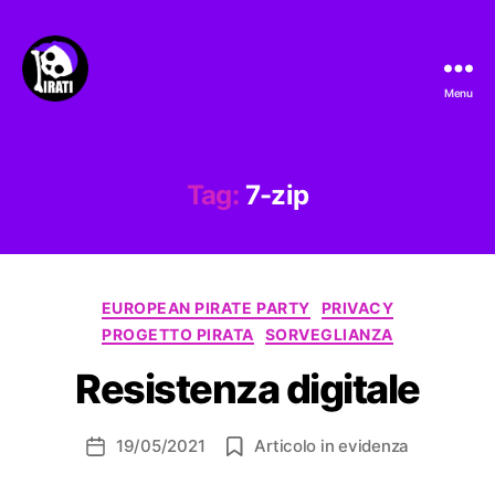
Menu
Pirati.io
Tag:
7-zip
Categorie
EUROPEAN PIRATE PARTY
PRIVACY
PROGETTO PIRATA
SORVEGLIANZA
Resistenza digitale
19/05/2021
Articolo in evidenza
Data
dell'articolo