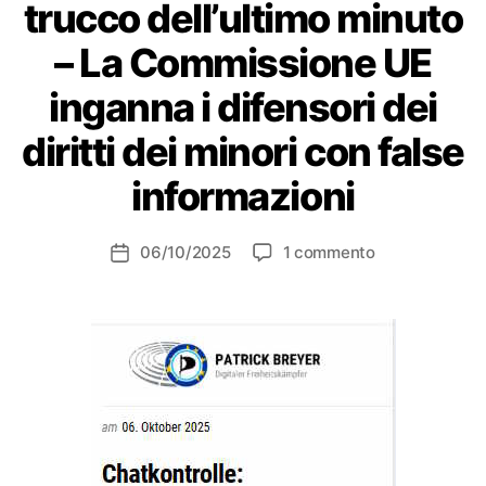
trucco dell’ultimo minuto
– La Commissione UE
inganna i difensori dei
diritti dei minori con false
informazioni
su
06/10/2025
1 commento
Data
Chatcontrol:
dell'articolo
il
Ministero
dell’Interno
tedesco
cerca
di
forzare
l’approvazione