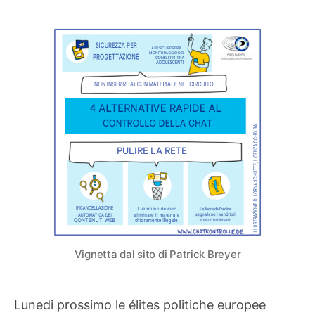
minaccia”
alla
comunicazion
privata:
si
riaccende
la
resistenza
dopo
gli
accordi
antidemocrati
sottobanco
per
reintrodurre
chatcontrol
Vignetta dal sito di Patrick Breyer
Lunedi prossimo le élites politiche europee