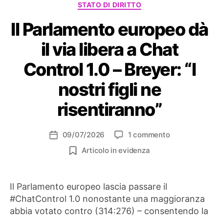
STATO DI DIRITTO
Il Parlamento europeo dà
il via libera a Chat
Control 1.0 – Breyer: “I
nostri figli ne
risentiranno”
su
09/07/2026
1 commento
Data
Il
dell'articolo
Articolo in evidenza
Parlamento
europeo
dà
Il Parlamento europeo lascia passare il
il
#ChatControl 1.0 nonostante una maggioranza
via
libera
abbia votato contro (314:276) – consentendo la