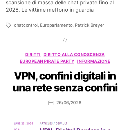
a
scansione di massa delle chat private fino al
Chat
2028. Le vittime mettono in guardia
Control
1.0
chatcontrol
,
Europarlamento
,
Patrick Breyer
Tag
–
Breyer:
“I
nostri
figli
Categorie
DIRITTI
DIRITTO ALLA CONOSCENZA
ne
EUROPEAN PIRATE PARTY
INFORMAZIONE
risentiranno”
VPN, confini digitali in
una rete senza confini
26/06/2026
Data
dell'articolo