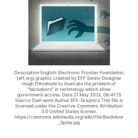
dalla
porta
di
servizio
–
Breyer
avverte:
“L’UE
ci
sta
Description English: Electronic Frontier Foundation
prendendo
(eff.org) graphic created by EFF Senior Designer
in
Hugh D'Andrade to illustrate the problem of
giro”
"backdoors" in technology which allow
government access. Date 21 May 2013, 09:41:15
Source Own work Author EFF-Graphics This file is
licensed under the Creative Commons Attribution
3.0 United States license.
https://commons.wikimedia.org/wiki/File:Backdoor
_Spies.jpg