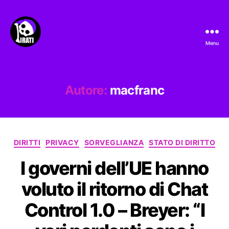
Menu
Pirati.io
Autore:
macfranc
Categorie
DIRITTI
PRIVACY
SORVEGLIANZA
STATO DI DIRITTO
I governi dell’UE hanno
voluto il ritorno di Chat
Control 1.0 – Breyer: “I