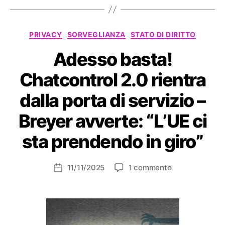
Categorie
PRIVACY
SORVEGLIANZA
STATO DI DIRITTO
Adesso basta!
Chatcontrol 2.0 rientra
dalla porta di servizio –
Breyer avverte: “L’UE ci
sta prendendo in giro”
su
11/11/2025
1 commento
Data
Adesso
dell'articolo
basta!
Chatcontrol
2.0
rientra