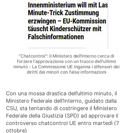
con
un
trucco
dell’ultimo
minuto
–
La
Commissione
UE
"Chatcontrol": il Ministero dell'Interno cerca di
inganna
forzare l'approvazione con un trucco dell'ultimo
i
minuto - La Commissione UE inganna i difensori dei
diritti dei minori con false informazioni
difensori
dei
diritti
dei
Con una mossa drastica dell’ultimo minuto, il
minori
Ministero Federale dell’Interno, guidato dalla
con
CSU, sta tentando di costringere il Ministero
false
Federale della Giustizia (SPD) ad approvare il
informazioni
controverso chatcontrol UE entro martedì (7
ottobre)