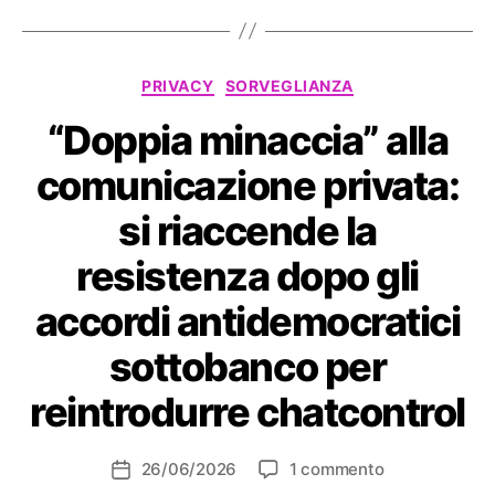
Categorie
PRIVACY
SORVEGLIANZA
“Doppia minaccia” alla
comunicazione privata:
si riaccende la
resistenza dopo gli
accordi antidemocratici
sottobanco per
reintrodurre chatcontrol
su
26/06/2026
1 commento
Data
“Doppia
dell'articolo