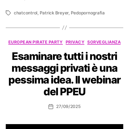
chatcontrol
,
Patrick Breyer
,
Pedopornografia
Tag
Categorie
EUROPEAN PIRATE PARTY
PRIVACY
SORVEGLIANZA
Esaminare tutti i nostri
messaggi privati ​​è una
pessima idea. Il webinar
del PPEU
27/09/2025
Data
dell'articolo