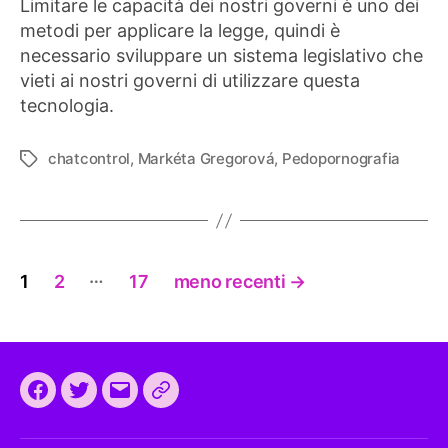
Limitare le capacità dei nostri governi è uno dei
metodi per applicare la legge, quindi è
necessario sviluppare un sistema legislativo che
vieti ai nostri governi di utilizzare questa
tecnologia.
chatcontrol
,
Markéta Gregorová
,
Pedopornografia
Tag
Paginazione
…
1
2
17
meno recenti
→
degli
articoli
Facebook
Twitter
Email
CEEP
2024: