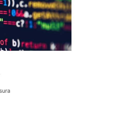
r
sura