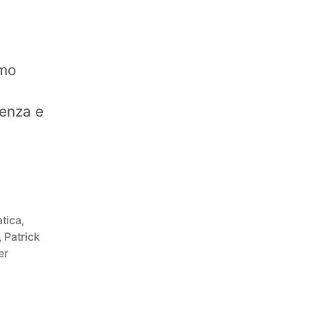
amo
cenza e
atica
,
,
Patrick
er