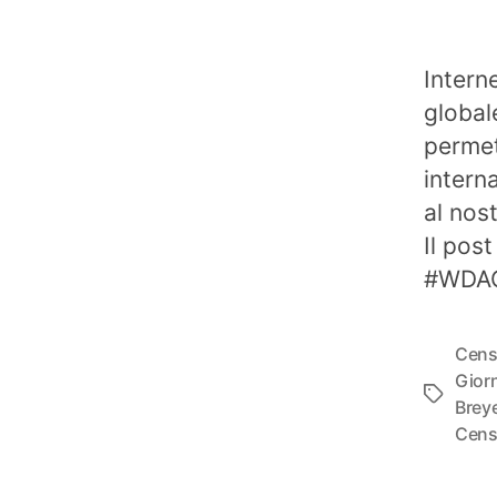
Intern
global
permet
intern
al nos
Il post
#WDA
Cens
Gior
Tag
Brey
Cens