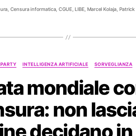
ura
,
Censura informatica
,
CGUE
,
LIBE
,
Marcel Kolaja
,
Patrick
Categorie
 PARTY
INTELLIGENZA ARTIFICIALE
SORVEGLIANZA
ata mondiale con
sura: non lascia
ne decidano in 