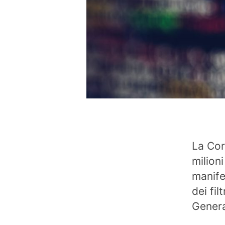
La Cor
milion
manife
dei fil
Genera