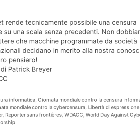
et rende tecnicamente possibile una censura
e su una scala senza precedenti. Non dobbi
tere che macchine programmate da società
azionali decidano in merito alla nostra conos
tro pensiero!
 di Patrick Breyer
CC
ura informatica
,
Giornata mondiale contro la censura inform
nata mondiale contro la cybercensura
,
Libertà di espressione
er
,
Reporter sans frontières
,
WDACC
,
World Day Against Cyb
orship