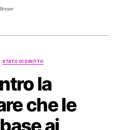
 Breyer
STATO DI DIRITTO
tro la
re che le
base ai