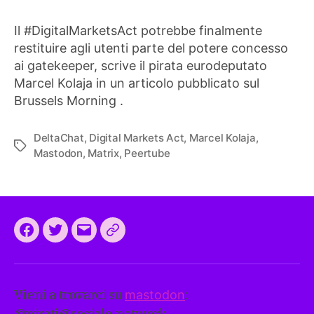
Il #DigitalMarketsAct potrebbe finalmente
restituire agli utenti parte del potere concesso
ai gatekeeper, scrive il pirata eurodeputato
Marcel Kolaja in un articolo pubblicato sul
Brussels Morning .
DeltaChat
,
Digital Markets Act
,
Marcel Kolaja
,
Tag
Mastodon
,
Matrix
,
Peertube
Facebook
Twitter
Email
CEEP
2024:
il
Vieni a trovarci su
mastodon
:
programma