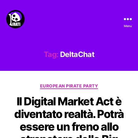
Menu
Pirati.io
Tag:
DeltaChat
Categorie
EUROPEAN PIRATE PARTY
Il Digital Market Act è
diventato realtà. Potrà
essere un freno allo