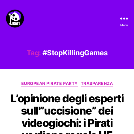
Menu
Pirati.io
Tag:
#StopKillingGames
Categorie
EUROPEAN PIRATE PARTY
TRASPARENZA
L’opinione degli esperti
sull'”uccisione” dei
videogiochi: i Pirati